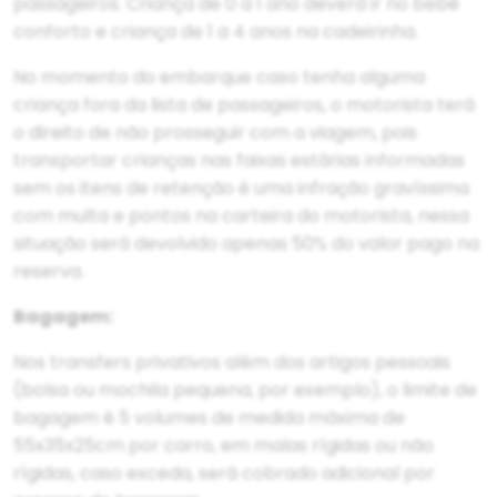
passageiros. Criança de 0 a 1 ano deverá ir no bebê
conforto e criança de 1 a 4 anos na cadeirinha.
No momento do embarque caso tenha alguma
criança fora da lista de passageiros, o motorista terá
o direito de não prosseguir com a viagem, pois
transportar crianças nas faixas estárias informadas
sem os itens de retenção é uma infração gravíssima
com multa e pontos na carteira do motorista, nessa
situação será devolvido apenas 50% do valor pago na
reserva.
Bagagem:
Nos transfers privativos além dos artigos pessoais
(bolsa ou mochila pequena, por exemplo), o limite de
bagagem é 5 volumes de medida máxima de
55x35x25cm por carro, em malas rígidas ou não
rígidas, caso exceda, será cobrado adicional por