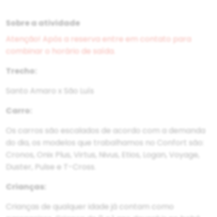
Sobre a atividade
Atenção! Após a reserva entre em contato para
combinar o horário de saída.
Trecho:
Santo Amaro x São Luís
Carro:
Os carros são escalados de acordo com a demanda
do dia, os modelos que trabalhamos no Confort são:
Cronos, Onix Plus, Virtus, Nivus, Etios, Logan, Voyage,
Duster, Pulse e T-Cross.
Crianças:
Crianças de qualquer idade já contam como