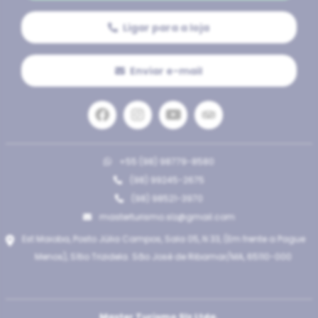
Ligar para a loja
Enviar e-mail
+55 (98) 98779-8580
(98) 99245-2675
(98) 98521-3970
masterturismo.slz@gmail.com
Est Maioba, Posto Júlia Campos, Sala 05, N 33, (Em frente a Pague
Menos), Sítio Trizidela. São José de Ribamar/MA, 65110-000
Master Turismo Slz Ltda.