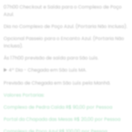
07h00 Checkout e Saída para o Complexo de Poço
Azul.
Dia no Complexo de Poço Azul. (Portaria Não Inclusa).
Opcional Passeio para o Encanto Azul. (Portaria Não
Inclusa).
Às 17h00 previsão de saída para São Luís.
▶️ 4º Dia - Chegada em São Luís MA.
Previsão de Chegada em São Luís pela Manhã.
Valores Portarias:
Complexo de Pedra Caída R$ 90,00 por Pessoa
Portal da Chapada das Mesas R$ 20,00 por Pessoa
Complexo de Poço Azul R$ 100,00 por Pessoa