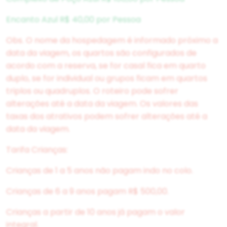
Encanto Azul R$ 40,00 por Pessoa
Obs. O nome da hospedagem é informado próximo a
data da viagem, os quartos são configurados de
acordo com a reserva, se for casal fica em quarto
duplo, se for individual ou grupos ficam em quartos
triplos ou quadruplos. O roteiro pode sofrer
alterações até a data da viagem. Os valores das
taxas dos atrativos podem sofrer alterações até a
data da viagem.
Tarifa Crianças:
Crianças de 1 a 5 anos não pagam indo no colo.
Crianças de 6 a 9 anos pagam R$ 500,00.
Crianças a partir de 10 anos já pagam o valor
integral.