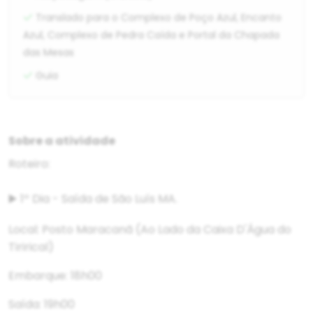
Translado para o Complexo de Poço Azul, Encanto
Azul, Complexo de Pedra Caída e Portal da Chapada
das Mesas
Guia
Sobre a atividade
Roteiro:
▶️ 1º Dia - Saída de São Luís MA.
Local: Posto Maracanã (Ao Lado da Caixa D'Água do
Tirirical)
Embarque: 18h00
Saída: 19h00