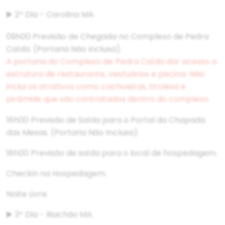
▶️ 2º Dia - Carolina MA.
09h00 Previsão de Chegada no Complexo de Pedra
Caída. (Portaria Não Inclusa).
A portaria do Complexo de Pedra Caída dar acesso a
estrutura de restaurante, vestuários e piscina. Não
inclui os atrativos como cachoeiras, tirolesa e
pirâmide que são contratados dentro do complexo.
16h00 Previsão de Saída para o Portal da Chapada
das Mesas. (Portaria Não Inclusa).
18h00 Previsão de saída para o local de hospedagem.
Checkin na Hospedagem.
Noite Livre.
▶️ 3º Dia - Riachão MA.