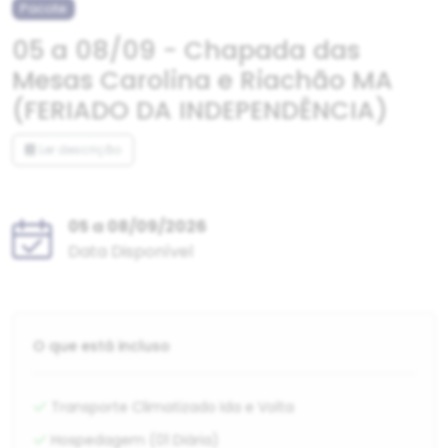
Pacote
05 a 08/09 - Chapada das
Mesas Carolina e Riachão MA
(FERIADO DA INDEPENDÊNCIA)
Ler descrição
05 a 08/09/2026
Data Disponível
O que está incluso
Transporte Climatizado Ida e Volta
Hospedagem (01 Diária)