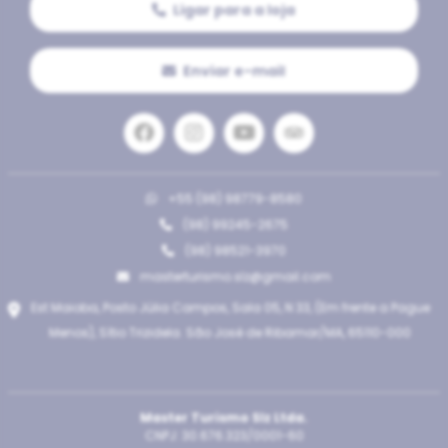
Ligar para a loja
Enviar e-mail
+55 (98) 98779-8580
(98) 99245-2675
(98) 98521-3970
masterturismo.slz@gmail.com
Est Maioba, Posto Júlia Campos, Sala 05, N 33, (Em frente a Pague
Menos), Sítio Trizidela. São José de Ribamar/MA, 65110-000
Master Turismo Slz Ltda.
CNPJ: 30.676.323/0001-60